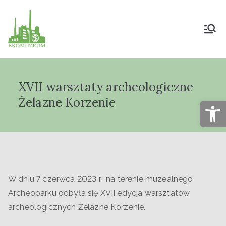
Muzeum Przyrody
i Techniki
XVII warsztaty archeologiczne
"Ekomuzeum" im.
Żelazne Korzenie
Op
Jana Pazdura
W dniu 7 czerwca 2023 r. na terenie muzealnego
Archeoparku odbyła się XVII edycja warsztatów
archeologicznych Żelazne Korzenie.