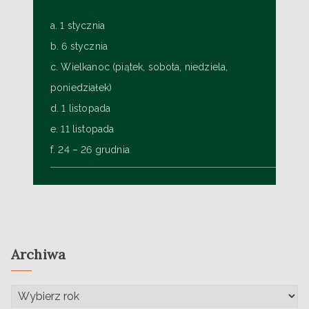
a. 1 stycznia
b. 6 stycznia
c. Wielkanoc (piątek, sobota, niedziela,
poniedziałek)
d. 1 listopada
e. 11 listopada
f. 24 – 26 grudnia
Archiwa