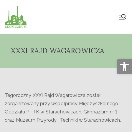
Muzeum Przyrody
i Techniki
XXXI RAJD WAGAROWICZA
"Ekomuzeum" im.
Op
Jana Pazdura
Tegoroczny XXXI Rajd Wagarowicza został
zorganizowany przy współpracy Międzyszkolnego
Oddziału PTTK w Starachowicach, Gimnazjum nr 1
oraz Muzeum Przyrody i Techniki w Starachowicach.