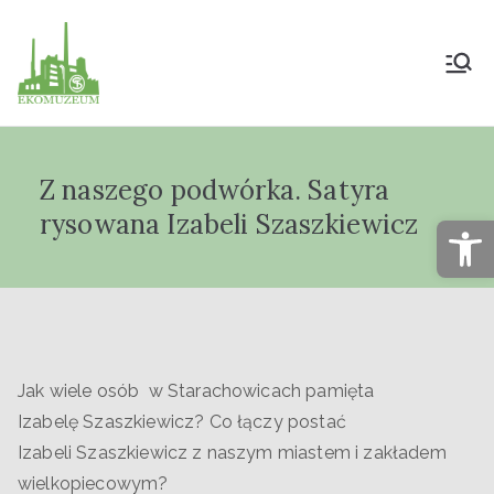
Muzeum Przyrody
i Techniki
Z naszego podwórka. Satyra
"Ekomuzeum" im.
rysowana Izabeli Szaszkiewicz
Op
Jana Pazdura
Jak wiele osób w Starachowicach pamięta
Izabelę Szaszkiewicz? Co łączy postać
Izabeli Szaszkiewicz z naszym miastem i zakładem
wielkopiecowym?