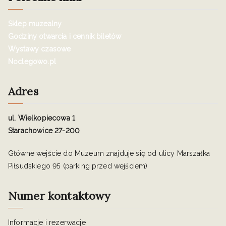
Sklep muzealny
Godziny otwarcia i cennik biletów
Wystawy czasowe
Noclegowo.pl
Adres
ul. Wielkopiecowa 1
Starachowice 27-200
Główne wejście do Muzeum znajduje się od ulicy Marszałka
Piłsudskiego 95 (parking przed wejściem)
Numer kontaktowy
Informacje i rezerwacje