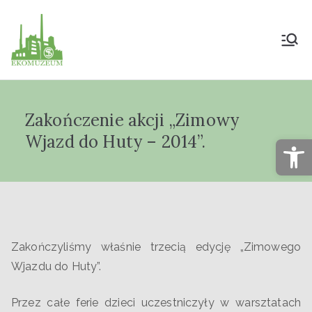
Muzeum Przyrody
i Techniki
Zakończenie akcji „Zimowy
"Ekomuzeum" im.
Wjazd do Huty – 2014”.
Op
Jana Pazdura
Zakończyliśmy właśnie trzecią edycję „Zimowego
Wjazdu do Huty”.
Przez całe ferie dzieci uczestniczyły w warsztatach