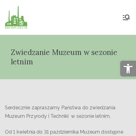
Muzeum Przyrody
i Techniki
Zwiedzanie Muzeum w sezonie
"Ekomuzeum" im.
letnim
Op
Jana Pazdura
Serdecznie zapraszamy Państwa do zwiedzania
Muzeum Przyrody i Techniki w sezonie letnim.
Od 1 kwietnia do 31 października Muzeum dostępne