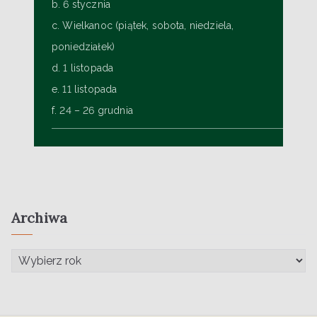
b. 6 stycznia
c. Wielkanoc (piątek, sobota, niedziela,
poniedziałek)
d. 1 listopada
e. 11 listopada
f. 24 – 26 grudnia
Archiwa