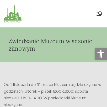
Muzeum Przyrody
i Techniki
Zwiedzanie Muzeum w sezonie
"Ekomuzeum" im.
zimowym
Op
Jana Pazdura
Od 1 listopada do 31 marca Muzeum będzie czynne w
godzinach: wtorek – piątek 8:00-16:00; sobota i
niedziela 11:00-14:00. W poniedziałki Muzeum
nieczynne.