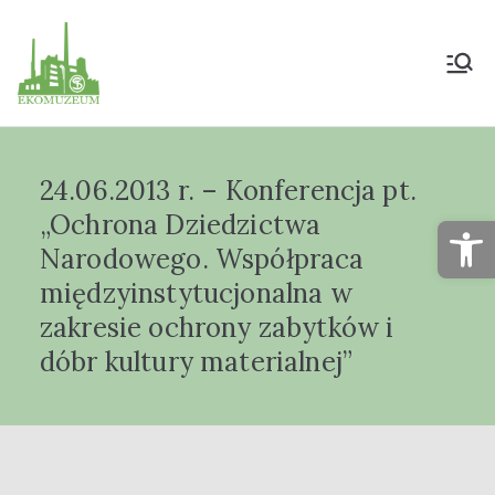
Muzeum Przyrody
i Techniki
24.06.2013 r. – Konferencja pt.
"Ekomuzeum" im.
„Ochrona Dziedzictwa
Op
Jana Pazdura
Narodowego. Współpraca
międzyinstytucjonalna w
zakresie ochrony zabytków i
dóbr kultury materialnej”