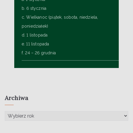
b. 6 stycznia
c. Wielkanoc (piątek, sobota, niedziela,
poniedziałek)
d. 1 listopada
e. 11 listopada
f. 24 – 26 grudnia
Archiwa