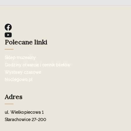
Polecane linki
Sklep muzealny
Godziny otwarcia i cennik biletów
Wystawy czasowe
Noclegowo.pl
Adres
ul. Wielkopiecowa 1
Starachowice 27-200