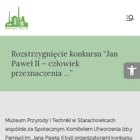
Muzeum Przyrody
i Techniki
Rozstrzygnięcie konkursu “Jan
"Ekomuzeum" im.
Paweł II – człowiek
Op
Jana Pazdura
przeznaczenia …”
Muzeum Przyrody i Techniki w Starachowicach
wspólnie ze
Społecznym Komitetem Utworzenia Izby
Pamięci im. Jana Pawła II byli organizatorami konkursu