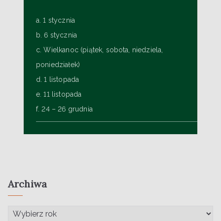
a. 1 stycznia
b. 6 stycznia
c. Wielkanoc (piątek, sobota, niedziela,
poniedziałek)
d. 1 listopada
e. 11 listopada
f. 24 – 26 grudnia
Archiwa