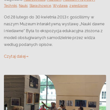
Techniki
,
Nauki
,
Starachowice
,
Wystawa
,
zwiedzanie
Od 28 lutego do 30 kwietnia 2013 r. gościliśmy w
naszym Muzeum interaktywną wystawę „Nauki dawne
i niedawne” Była to ekspozycja edukacyjna złożona z
modeli obsługiwanych samodzielnie przez widza
według podanych opisów.
Czytaj dalej