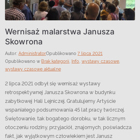
Wernisaż malarstwa Janusza
Skowrona
Autor:
Administrator
Opublikowano
7 lipca 2021
Opublikowano w
Brak kategorii
,
Info
,
wystawy czasowe
,
wystawy czasowe aktualne
2 lipca 2021 odbył się wernisaż wystawy
retrospektywnej Janusza Skowrona w budynku
zabytkowej Hali Lejniczej. Gratulujemy Artyście
wspaniałego podsumowania 45 lat pracy twórczej.
Świętowanie, tak bogatego dorobku, w tak licznym
otoczeniu rodziny, przyjaciół, znajomych, poświadcza
fakt, jak wyjątkowym człowiekiem jest Janusz