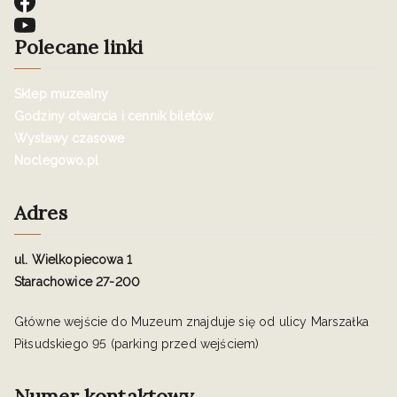
Polecane linki
Sklep muzealny
Godziny otwarcia i cennik biletów
Wystawy czasowe
Noclegowo.pl
Adres
ul. Wielkopiecowa 1
Starachowice 27-200
Główne wejście do Muzeum znajduje się od ulicy Marszałka
Piłsudskiego 95 (parking przed wejściem)
Numer kontaktowy