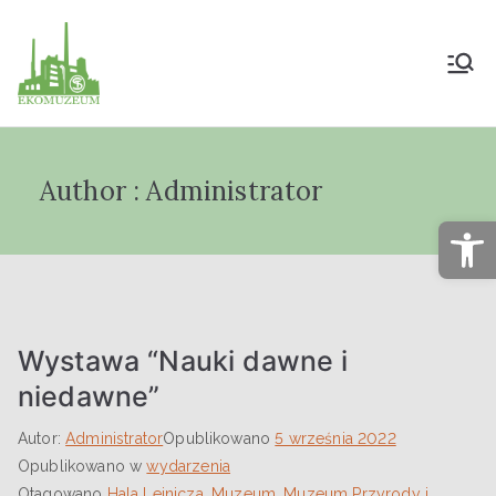
Muzeum Przyrody
i Techniki
Author :
Administrator
"Ekomuzeum" im.
Op
Jana Pazdura
Wystawa “Nauki dawne i
niedawne”
Autor:
Administrator
Opublikowano
5 września 2022
Opublikowano w
wydarzenia
Otagowano
Hala Lejnicza
,
Muzeum
,
Muzeum Przyrody i