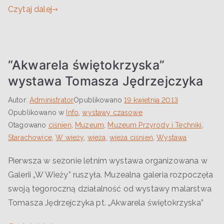
Czytaj dalej
“Akwarela świętokrzyska”
wystawa Tomasza Jędrzejczyka
Autor:
Administrator
Opublikowano
19 kwietnia 2013
Opublikowano w
Info
,
wystawy czasowe
Otagowano
ciśnień
,
Muzeum
,
Muzeum Przyrody i Techniki
,
Starachowice
,
W wieży
,
wieża
,
wieża ciśnień
,
Wystawa
Pierwsza w sezonie letnim wystawa organizowana w
Galerii „W Wieży” ruszyła. Muzealna galeria rozpoczęła
swoją tegoroczną działalność od wystawy malarstwa
Tomasza Jędrzejczyka pt. „Akwarela świętokrzyska”