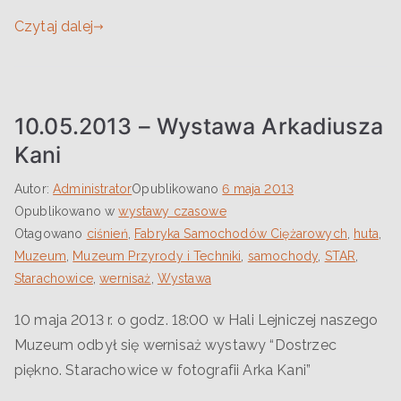
Czytaj dalej
10.05.2013 – Wystawa Arkadiusza
Kani
Autor:
Administrator
Opublikowano
6 maja 2013
Opublikowano w
wystawy czasowe
Otagowano
ciśnień
,
Fabryka Samochodów Ciężarowych
,
huta
,
Muzeum
,
Muzeum Przyrody i Techniki
,
samochody
,
STAR
,
Starachowice
,
wernisaż
,
Wystawa
10 maja 2013 r. o godz. 18:00 w Hali Lejniczej naszego
Muzeum odbył się wernisaż wystawy “Dostrzec
piękno. Starachowice w fotografii Arka Kani”