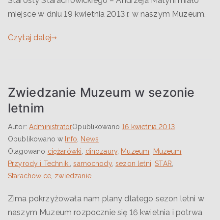
Starosty Starachowickiego – Andrzeja Matyni miało
miejsce w dniu 19 kwietnia 2013 r. w naszym Muzeum.
Czytaj dalej
Zwiedzanie Muzeum w sezonie
letnim
Autor:
Administrator
Opublikowano
16 kwietnia 2013
Opublikowano w
Info
,
News
Otagowano
ciężarówki
,
dinozaury
,
Muzeum
,
Muzeum
Przyrody i Techniki
,
samochody
,
sezon letni
,
STAR
,
Starachowice
,
zwiedzanie
Zima pokrzyżowała nam plany dlatego sezon letni w
naszym Muzeum rozpocznie się 16 kwietnia i potrwa