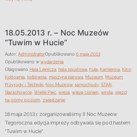
18.05.2013 r. – Noc Muzeów
“Tuwim w Hucie”
Autor:
Administrator
Opublikowano
6 maja 2013
Opublikowano w
wydarzenia
Otagowano
Hala Lejnicza
,
hala spustowa
,
huta
,
Kamienna
,
Kino
Kotłownia
,
kotłownia
,
maszyna parowa
,
Muzeum
,
Muzeum
Przyrody i Techniki
,
Noc Muzeów
,
samochody
,
STAR
,
Starachowice
,
Wielki Piec
,
wieża
,
wieża ciśnień
,
winda
,
wjazd
na górny poziom
,
zwiedzanie
18 maja 2013 r. zorganizowaliśmy II Noc Muzeów
Tegoroczna edycja imprezy odbywała się pod hasłem
“Tuwim w Hucie”