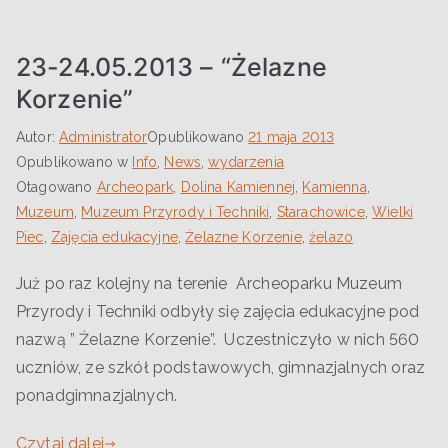
23-24.05.2013 – “Żelazne
Korzenie”
Autor:
Administrator
Opublikowano
21 maja 2013
Opublikowano w
Info
,
News
,
wydarzenia
Otagowano
Archeopark
,
Dolina Kamiennej
,
Kamienna
,
Muzeum
,
Muzeum Przyrody i Techniki
,
Starachowice
,
Wielki
Piec
,
Zajęcia edukacyjne
,
Żelazne Korzenie
,
żelazo
Już po raz kolejny na terenie Archeoparku Muzeum
Przyrody i Techniki odbyły się zajęcia edukacyjne pod
nazwą ” Żelazne Korzenie”. Uczestniczyło w nich 560
uczniów, ze szkół podstawowych, gimnazjalnych oraz
ponadgimnazjalnych.
Czytaj dalej