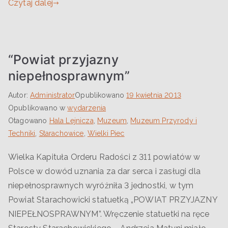
Czytaj dalej
“Powiat przyjazny
niepełnosprawnym”
Autor:
Administrator
Opublikowano
19 kwietnia 2013
Opublikowano w
wydarzenia
Otagowano
Hala Lejnicza
,
Muzeum
,
Muzeum Przyrody i
Techniki
,
Starachowice
,
Wielki Piec
Wielka Kapituła Orderu Radości z 311 powiatów w
Polsce w dowód uznania za dar serca i zasługi dla
niepełnosprawnych wyróżniła 3 jednostki, w tym
Powiat Starachowicki statuetką „POWIAT PRZYJAZNY
NIEPEŁNOSPRAWNYM”. Wręczenie statuetki na ręce