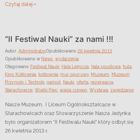
Czytaj dalej
“II Festiwal Nauki” za nami !!!
Autor:
Administrator
Opublikowano
26 kwietnia 2013
Opublikowano w
News
,
wydarzenia
Otagowano
Festiwal Nauki
,
Hala Lejnicza
,
hala spustowa
,
huta
,
Kino Kotłownia
,
kotłownia
,
mur oporowy
,
Muzeum
,
Muzeum
Przyrody i Techniki
,
namiot
,
Nauki
,
oferta
,
rezerwacja
,
Starachowice
,
Wielki Piec
,
wieża ciśnień
,
Wystawa
,
zwiedzanie
Nasze Muzeum, I Liceum Ogólnokształcące w
Starachowicach oraz Stowarzyszenie Nasza Jedynka
było organizatorem “II Festiwalu Nauki” który odbył się
26 kwietnia 2013 r.