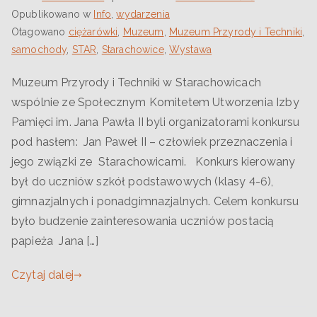
Opublikowano w
Info
,
wydarzenia
Otagowano
ciężarówki
,
Muzeum
,
Muzeum Przyrody i Techniki
,
samochody
,
STAR
,
Starachowice
,
Wystawa
Muzeum Przyrody i Techniki w Starachowicach
wspólnie ze Społecznym Komitetem Utworzenia Izby
Pamięci im. Jana Pawła II byli organizatorami konkursu
pod hasłem: Jan Paweł II – człowiek przeznaczenia i
jego związki ze Starachowicami. Konkurs kierowany
był do uczniów szkół podstawowych (klasy 4-6),
gimnazjalnych i ponadgimnazjalnych. Celem konkursu
było budzenie zainteresowania uczniów postacią
papieża Jana […]
Czytaj dalej