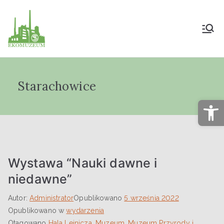
Muzeum Przyrody
i Techniki
Starachowice
"Ekomuzeum" im.
Op
Jana Pazdura
Wystawa “Nauki dawne i
niedawne”
Autor:
Administrator
Opublikowano
5 września 2022
Opublikowano w
wydarzenia
Otagowano
Hala Lejnicza
,
Muzeum
,
Muzeum Przyrody i