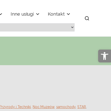
Inne usługi
Kontakt
m" im. Jana
Op
rzyrody i Techniki
,
Noc Muzeów
,
samochody
,
STAR
,