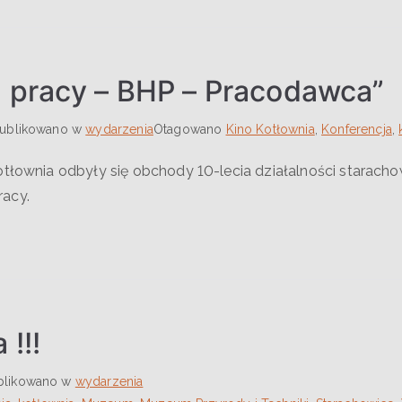
 pracy – BHP – Pracodawca”
ublikowano w
wydarzenia
Otagowano
Kino Kotłownia
,
Konferencja
,
otłownia odbyły się obchody 10-lecia działalności starach
racy.
!!!
blikowano w
wydarzenia