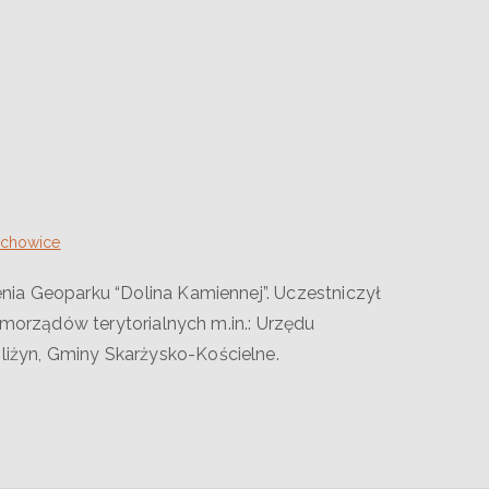
achowice
ia Geoparku “Dolina Kamiennej”. Uczestniczył
amorządów terytorialnych m.in.: Urzędu
iżyn, Gminy Skarżysko-Kościelne.