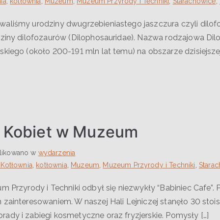
ia
,
kotłownia
,
Muzeum
,
Muzeum Przyrody i Techniki
,
Starachowice
,
aliśmy urodziny dwugrzebieniastego jaszczura czyli dilof
odziny dilofozaurów (Dilophosauridae). Nazwa rodzajowa D
kiego (około 200-191 mln lat temu) na obszarze dzisiejszej 
eń Kobiet w Muzeum
likowano w
wydarzenia
 Kotłownia
,
kotłownia
,
Muzeum
,
Muzeum Przyrody i Techniki
,
Stara
m Przyrody i Techniki odbył się niezwykły “Babiniec Cafe”. 
m zainteresowaniem. W naszej Hali Lejniczej stanęło 30 st
ady i zabiegi kosmetyczne oraz fryzjerskie. Pomysły […]