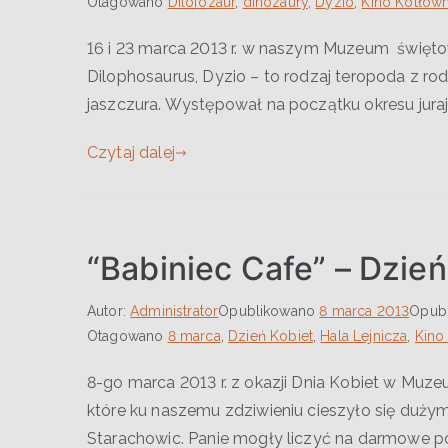
Otagowano
Dilofozaur
,
dinozaury
,
Dyzio
,
Kino Kotłown
16 i 23 marca 2013 r. w naszym Muzeum świętow
Dilophosaurus, Dyzio – to rodzaj teropoda z r
jaszczura. Występował na początku okresu jurajs
Czytaj dalej
“Babiniec Cafe” – Dzi
Autor:
Administrator
Opublikowano
8 marca 2013
Opub
Otagowano
8 marca
,
Dzień Kobiet
,
Hala Lejnicza
,
Kino
8-go marca 2013 r. z okazji Dnia Kobiet w Muzeu
które ku naszemu zdziwieniu cieszyło się duży
Starachowic. Panie mogły liczyć na darmowe por