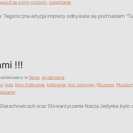
wjazd na górny poziom
,
zwiedzanie
ów Tegoroczna edycja imprezy odbywała się pod hasłem “T
mi !!!
ublikowano w
News
,
wydarzenia
wa
,
huta
,
Kino Kotłownia
,
kotłownia
,
mur oporowy
,
Muzeum
,
Muzeum 
edzanie
arachowicach oraz Stowarzyszenie Nasza Jedynka było org