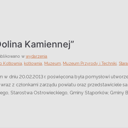
olina Kamiennej”
blikowano w
wydarzenia
o Kotłownia
,
kotłownia
,
Muzeum
,
Muzeum Przyrody i Techniki
,
Star
 w dniu 20.02.2013 r. poświęcona była pomysłowi utworzen
a wraz z członkami zarządu powiatu oraz przedstawiciele s
go, Starostwa Ostrowieckiego, Gminy Stąporków, Gminy Bl