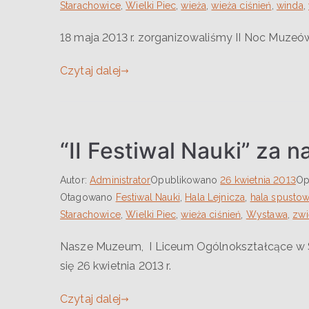
Starachowice
,
Wielki Piec
,
wieża
,
wieża ciśnień
,
winda
,
18 maja 2013 r. zorganizowaliśmy II Noc Muze
Czytaj dalej
“II Festiwal Nauki” za na
Autor:
Administrator
Opublikowano
26 kwietnia 2013
Op
Otagowano
Festiwal Nauki
,
Hala Lejnicza
,
hala spusto
Starachowice
,
Wielki Piec
,
wieża ciśnień
,
Wystawa
,
zwi
Nasze Muzeum, I Liceum Ogólnokształcące w St
się 26 kwietnia 2013 r.
Czytaj dalej