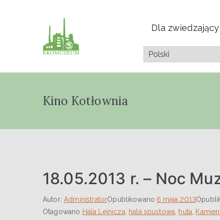
Dla zwiedzając
Muzeum Przyrod
Pazdura
Kino Kotłownia
18.05.2013 r. – Noc M
Autor:
Administrator
Opublikowano
6 maja 2013
Opubl
Otagowano
Hala Lejnicza
,
hala spustowa
,
huta
,
Kamien