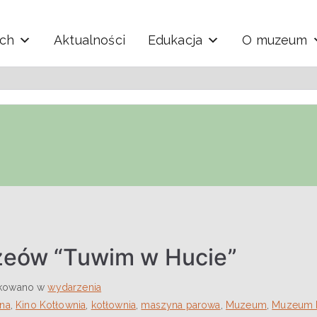
ych
Aktualności
Edukacja
O muzeum
y i Techniki "Ekomuzeu
uzeów “Tuwim w Hucie”
ikowano w
wydarzenia
na
,
Kino Kotłownia
,
kotłownia
,
maszyna parowa
,
Muzeum
,
Muzeum P