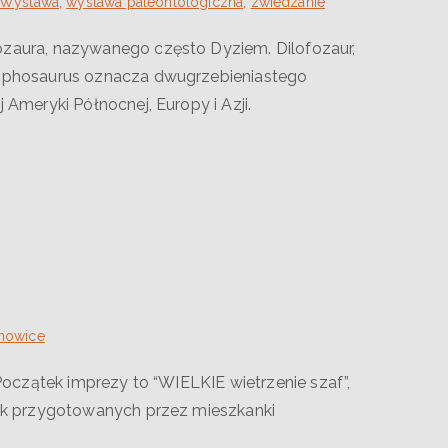
Wystawa
,
wystawa paleontologiczna
,
zwiedzanie
ozaura, nazywanego często Dyziem. Dilofozaur,
ilophosaurus oznacza dwugrzebieniastego
Ameryki Północnej, Europy i Azji.
chowice
Początek imprezy to “WIELKIE wietrzenie szaf”,
oisk przygotowanych przez mieszkanki