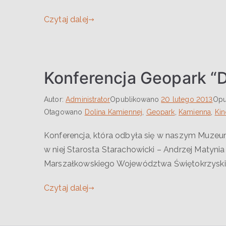
Czytaj dalej
Konferencja Geopark “D
Autor:
Administrator
Opublikowano
20 lutego 2013
Opu
Otagowano
Dolina Kamiennej
,
Geopark
,
Kamienna
,
Kin
Konferencja, która odbyła się w naszym Muzeum
w niej Starosta Starachowicki – Andrzej Matyni
Marszałkowskiego Województwa Świętokrzyskie
Czytaj dalej