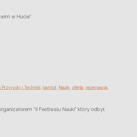
uwim w Hucie”
Przyrody i Techniki
,
namiot
,
Nauki
,
oferta
,
rezerwacja
,
anizatorem “II Festiwalu Nauki” który odbył