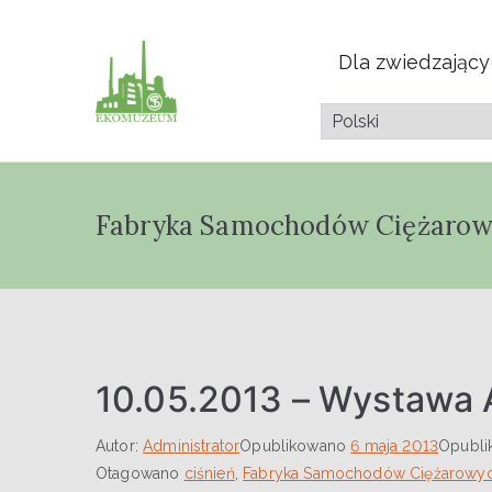
Dla zwiedzając
Muzeum Przyrod
Pazdura
Fabryka Samochodów Ciężaro
10.05.2013 – Wystawa 
Autor:
Administrator
Opublikowano
6 maja 2013
Opubl
Otagowano
ciśnień
,
Fabryka Samochodów Ciężarowy