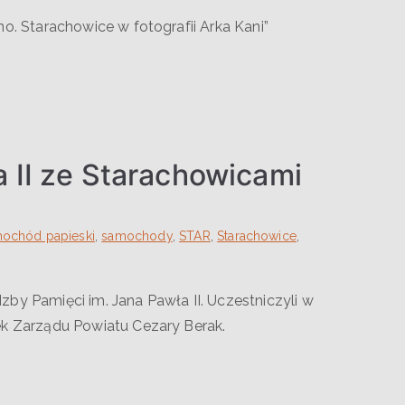
o. Starachowice w fotografii Arka Kani”
II ze Starachowicami
ochód papieski
,
samochody
,
STAR
,
Starachowice
,
by Pamięci im. Jana Pawła II. Uczestniczyli w
ek Zarządu Powiatu Cezary Berak.