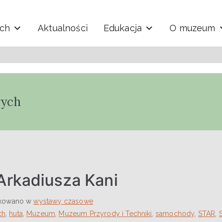
ych
Aktualności
Edukacja
O muzeum
y i Techniki "Ekomuzeu
wych
Arkadiusza Kani
ikowano w
wystawy czasowe
ch
,
huta
,
Muzeum
,
Muzeum Przyrody i Techniki
,
samochody
,
STAR
,