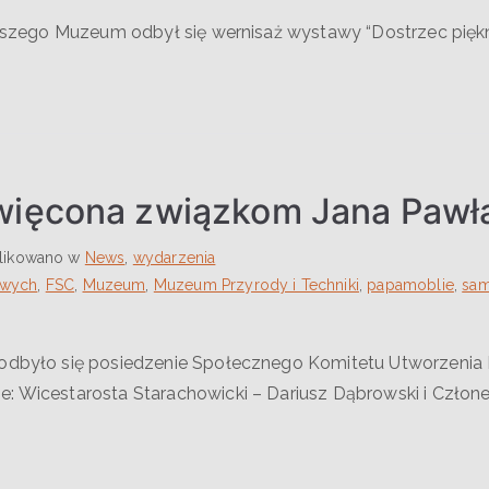
 naszego Muzeum odbył się wernisaż wystawy “Dostrzec piękn
ięcona związkom Jana Pawła 
likowano w
News
,
wydarzenia
owych
,
FSC
,
Muzeum
,
Muzeum Przyrody i Techniki
,
papamoblie
,
sam
odbyło się posiedzenie Społecznego Komitetu Utworzenia Iz
e: Wicestarosta Starachowicki – Dariusz Dąbrowski i Człon