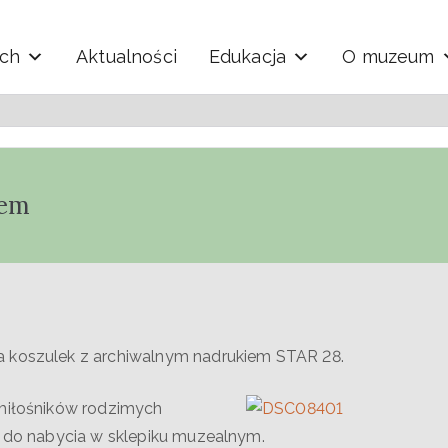
ych
Aktualności
Edukacja
O muzeum
y i Techniki "Ekomuzeu
iem
a koszulek z archiwalnym nadrukiem STAR 28.
 miłośników rodzimych
ż do nabycia w sklepiku muzealnym.