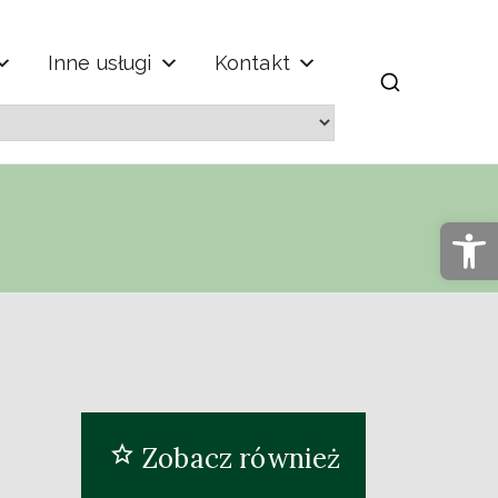
Inne usługi
Kontakt
m" im. Jana
Op
Zobacz również