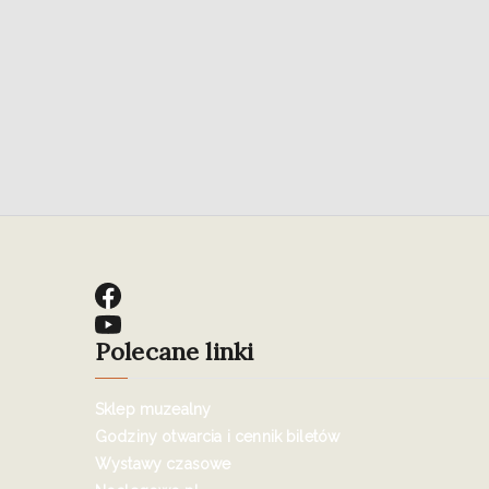
Polecane linki
Sklep muzealny
Godziny otwarcia i cennik biletów
Wystawy czasowe