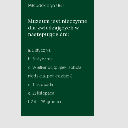
Piłsudskiego 95 !
Muzeum jest nieczynne
dla zwiedzających w
następujące dni:
a. 1 stycznia
b. 6 stycznia
c. Wielkanoc (piątek, sobota,
niedziela, poniedziałek)
d. 1 listopada
e. 11 listopada
f. 24 – 26 grudnia