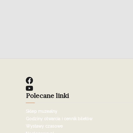
Polecane linki
Sklep muzealny
Godziny otwarcia i cennik biletów
Wystawy czasowe