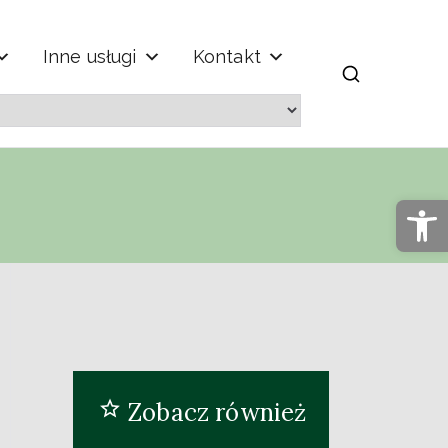
Inne usługi
Kontakt
m" im. Jana
Op
Zobacz również