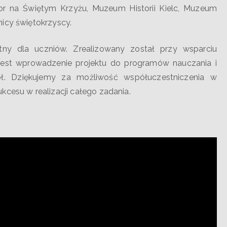
sztor na Świętym Krzyżu, Muzeum Historii Kielc, Muzeum
icy świętokrzyscy.
tny dla uczniów. Zrealizowany został przy wsparciu
jest wprowadzenie projektu do programów nauczania i
ł. Dziękujemy za możliwość współuczestniczenia w
kcesu w realizacji całego zadania.