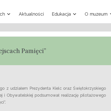
ych
Aktualności
Edukacja
O muzeum
y i Techniki "Ekomuzeu
ejscach Pamięci”
 z udziałem Prezydenta Kielc oraz Świętokrzyskiego
ej i Obywatelskiej podsumował realizację pilotażowego
i”.