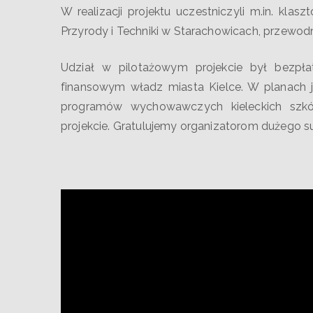
W realizacji projektu uczestniczyli m.in. kla
Przyrody i Techniki w Starachowicach, przewodn
Udział w pilotażowym projekcie był bezpła
finansowym władz miasta Kielce. W planach 
programów wychowawczych kieleckich szkó
projekcie. Gratulujemy organizatorom dużego su