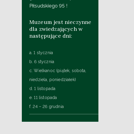
Piłsudskiego 95 !
Muzeum jest nieczynne
dla zwiedzających w
następujące dni:
a. 1 stycznia
b. 6 stycznia
c. Wielkanoc (piątek, sobota,
niedziela, poniedziałek)
d. 1 listopada
e. 11 listopada
f. 24 – 26 grudnia