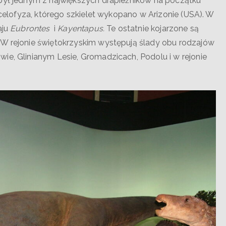
był jednym z największych drapieżników na początku
k celofyza, którego szkielet wykopano w Arizonie (USA). W
aju
Eubrontes
i
Kayentapus.
Te ostatnie kojarzone są
 W rejonie świętokrzyskim występują ślady obu rodzajów
ie, Glinianym Lesie, Gromadzicach, Podolu i w rejonie