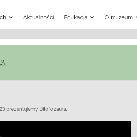
ych
Aktualności
Edukacja
O muzeum
y i Techniki "Ekomuzeu
3.
23 prezentujemy Dilofozaura.