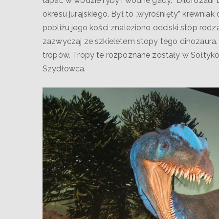
łapać w wodzie ryby i wodne gady. Dilofozaur 
okresu jurajskiego. Był to „wyrośnięty” krewnia
pobliżu jego kości znaleziono odciski stóp rodz
zazwyczaj ze szkieletem stopy tego dinozaura.
tropów. Tropy te rozpoznane zostały w Sołtykow
Szydłowca.