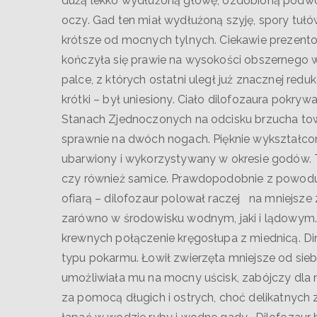
dużą lekko wydłużoną głowę, ozdobioną podw
oczy. Gad ten miał wydłużoną szyję, spory tuł
krótsze od mocnych tylnych. Ciekawie prezento
kończyła się prawie na wysokości obszernego wc
palce, z których ostatni uległ już znacznej redu
krótki – był uniesiony. Ciało dilofozaura pokry
Stanach Zjednoczonych na odcisku brzucha tow
sprawnie na dwóch nogach. Pięknie wykształco
ubarwiony i wykorzystywany w okresie godów. 
czy również samice. Prawdopodobnie z powodu 
ofiarą – dilofozaur polował raczej na mniejsze
zarówno w środowisku wodnym, jaki i lądowym.
krewnych połączenie kręgosłupa z miednicą. D
typu pokarmu. Łowił zwierzęta mniejsze od si
umożliwiała mu na mocny uścisk, zabójczy dla
za pomocą długich i ostrych, choć delikatnych 