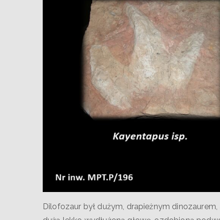
Dilofozaur był dużym, drapieżnym dinozaurem, 