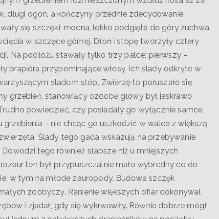
ójnym grzebieniem rozmieszczonym wzdłuż nosa aż za
ów, długi ogon, a kończyny przednie zdecydowanie
wały się szczęki; mocna, lekko podgięta do góry żuchwa
ięcia w szczęce górnej. Dłoń i stopę tworzyły cztery
kcji. Na podłożu stawały tylko trzy palce; pierwszy –
wały prapióra przypominające włosy. Ich ślady odkryto w
arzyszącym śladom stóp. Zwierzę to poruszało się
ny grzebień, stanowiący ozdobę głowy był jaskrawo
Trudno powiedzieć, czy posiadały go wyłącznie samce,
grzebienia – nie chcąc go uszkodzić w walce z większą
 zwierzęta. Ślady tego gada wskazują na przebywanie
 Dowodzi tego również słabsze niż u mniejszych
inozaur ten był przypuszczalnie mało wybredny co do
ebie, w tym na młode zauropody. Budowa szczęk
 małych zdobyczy. Ranienie większych ofiar dokonywał
zębów i zjadał, gdy się wykrwawiły. Równie dobrze mógł