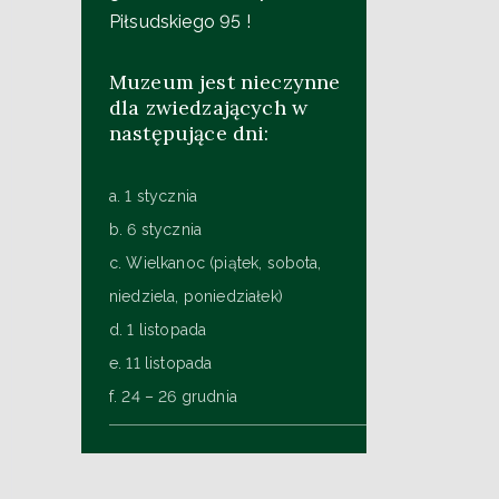
Piłsudskiego 95 !
Muzeum jest nieczynne
dla zwiedzających w
następujące dni:
a. 1 stycznia
b. 6 stycznia
c. Wielkanoc (piątek, sobota,
niedziela, poniedziałek)
d. 1 listopada
e. 11 listopada
f. 24 – 26 grudnia