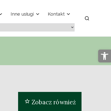
Inne usługi
Kontakt
m" im. Jana
Op
Zobacz również