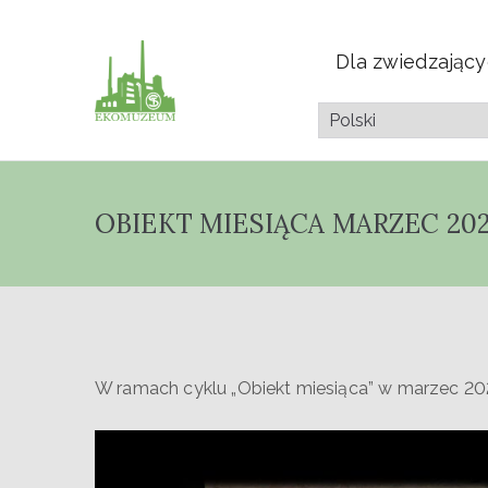
Dla zwiedzając
Muzeum Przyrod
Pazdura
OBIEKT MIESIĄCA MARZEC 202
W ramach cyklu „Obiekt miesiąca” w marzec 20