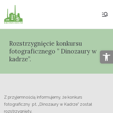
Muzeum Przyrody
i Techniki
Rozstrzygnięcie konkursu
"Ekomuzeum" im.
fotograficznego ” Dinozaury w
Op
Jana Pazdura
kadrze”.
Z przyjemnością informujemy, że konkurs
fotograficzny pt. „Dinozaury w Kadrze” został
rozstrzygnięty.