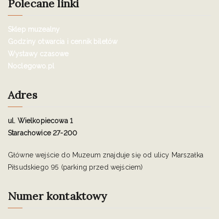
Polecane linki
Sklep muzealny
Godziny otwarcia i cennik biletów
Wystawy czasowe
Noclegowo.pl
Adres
ul. Wielkopiecowa 1
Starachowice 27-200
Główne wejście do Muzeum znajduje się od ulicy Marszałka
Piłsudskiego 95 (parking przed wejściem)
Numer kontaktowy