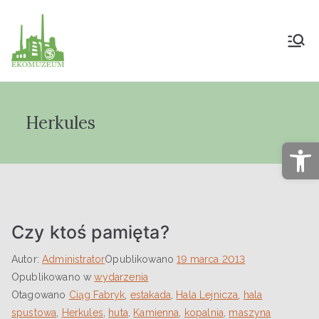
Muzeum Przyrody
i Techniki
Herkules
"Ekomuzeum" im.
Op
Jana Pazdura
Czy ktoś pamięta?
Autor:
Administrator
Opublikowano
19 marca 2013
Opublikowano w
wydarzenia
Otagowano
Ciąg Fabryk
,
estakada
,
Hala Lejnicza
,
hala
spustowa
,
Herkules
,
huta
,
Kamienna
,
kopalnia
,
maszyna