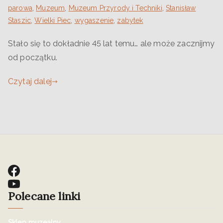
parowa
,
Muzeum
,
Muzeum Przyrody i Techniki
,
Stanisław
Staszic
,
Wielki Piec
,
wygaszenie
,
zabytek
Stało się to dokładnie 45 lat temu… ale może zacznijmy
od początku.
Czytaj dalej
Polecane linki
Sklep muzealny