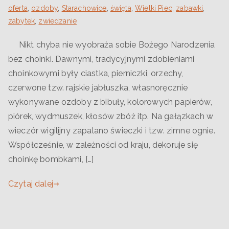
oferta
,
ozdoby
,
Starachowice
,
święta
,
Wielki Piec
,
zabawki
,
zabytek
,
zwiedzanie
Nikt chyba nie wyobraża sobie Bożego Narodzenia
bez choinki. Dawnymi, tradycyjnymi zdobieniami
choinkowymi były ciastka, pierniczki, orzechy,
czerwone tzw. rajskie jabłuszka, własnoręcznie
wykonywane ozdoby z bibuły, kolorowych papierów,
piórek, wydmuszek, kłosów zbóż itp. Na gałązkach w
wieczór wigilijny zapalano świeczki i tzw. zimne ognie.
Współcześnie, w zależności od kraju, dekoruje się
choinkę bombkami, […]
Czytaj dalej