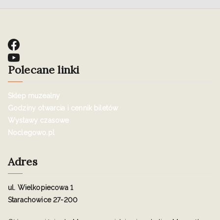
Polecane linki
Sklep muzealny
Godziny otwarcia i cennik biletów
Wystawy czasowe
Noclegowo.pl
Adres
ul. Wielkopiecowa 1
Starachowice 27-200