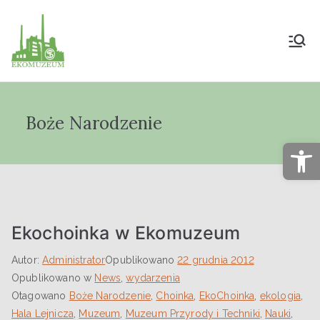
Muzeum Przyrody
i Techniki
Boże Narodzenie
"Ekomuzeum" im.
Op
Jana Pazdura
Ekochoinka w Ekomuzeum
Autor:
Administrator
Opublikowano
22 grudnia 2012
Opublikowano w
News
,
wydarzenia
Otagowano
Boże Narodzenie
,
Choinka
,
EkoChoinka
,
ekologia
,
Hala Lejnicza
,
Muzeum
,
Muzeum Przyrody i Techniki
,
Nauki
,